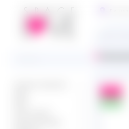
k
Доставка
Главная
Ан
Анальная втулка металл «Silver Plug Small» с прозрачным кристаллом,
v
Анальные стимуляторы
Хит
БАДЫ
Новинка
БДСМ
Белье и одежда
Вагинальные шарики